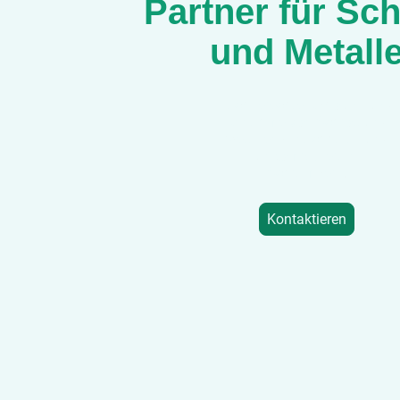
Partner für Sc
und Metall
Fachgerechte Abholung und
Annahme von Schrott und
Metallen – nachhaltig und
unkompliziert in
Schramberg.
Kontaktieren